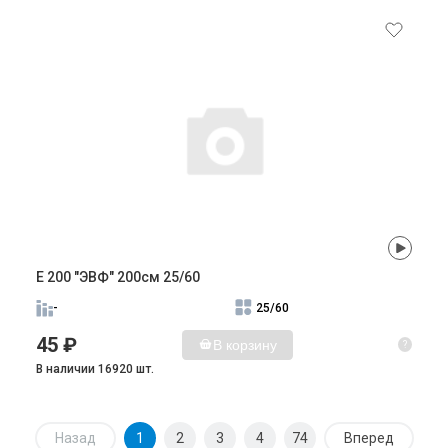
E 200 "ЭВФ" 200см 25/60
-
25/60
45 ₽
В корзину
?
В наличии 16920 шт.
Назад
1
2
3
4
74
Вперед