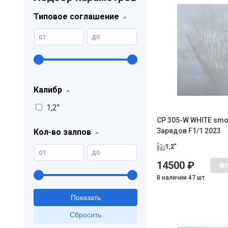
Типовое соглашение
от
до
Калибр
1,2"
CP 305-W WHITE smoke
Зарядов F1/1 2023
Кол-во залпов
1,2"
от
до
14500 ₽
В наличии 47 шт.