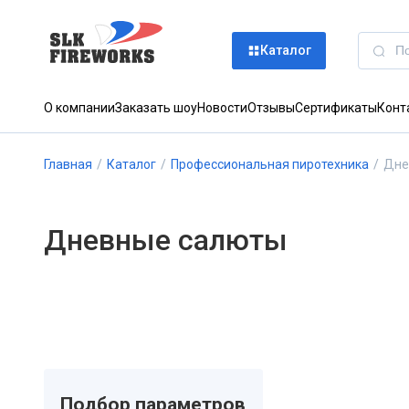
Каталог
О компании
Заказать шоу
Новости
Отзывы
Сертификаты
Конт
Главная
/
Каталог
/
Профессиональная пиротехника
/
Дне
Дневные салюты
Подбор параметров