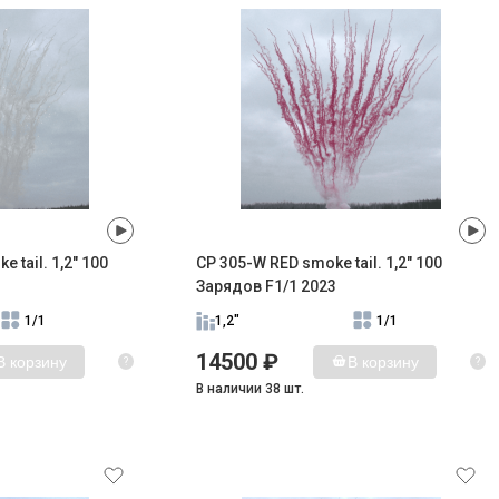
 tail. 1,2" 100
CP 305-W RED smoke tail. 1,2" 100
Зарядов F1/1 2023
1/1
1,2"
1/1
14500 ₽
В корзину
В корзину
?
?
В наличии 38 шт.