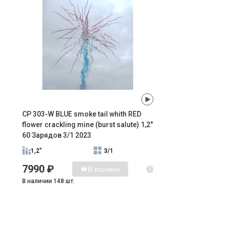
CP 303-W BLUE smoke tail whith RED
flower crackling mine (burst salute) 1,2"
60 Зарядов 3/1 2023
1,2"
3/1
7990 ₽
В корзину
?
В наличии 148 шт.