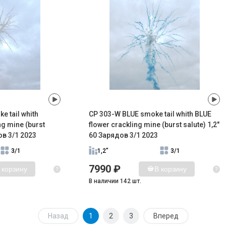
 tail whith
CP 303-W BLUE smoke tail whith BLUE
ng mine (burst
flower crackling mine (burst salute) 1,2"
ов 3/1 2023
60 Зарядов 3/1 2023
3/1
1,2"
3/1
7990 ₽
 корзину
В корзину
?
?
В наличии 142 шт.
Назад
1
2
3
Вперед