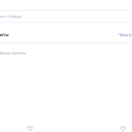
акты
Часы р
вные салюты