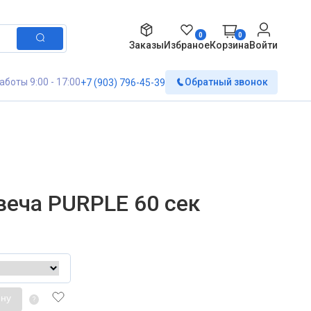
0
0
Заказы
Избраное
Корзина
Войти
аботы 9:00 - 17:00
Обратный звонок
+7 (903) 796-45-39
веча PURPLE 60 сек
ину
?