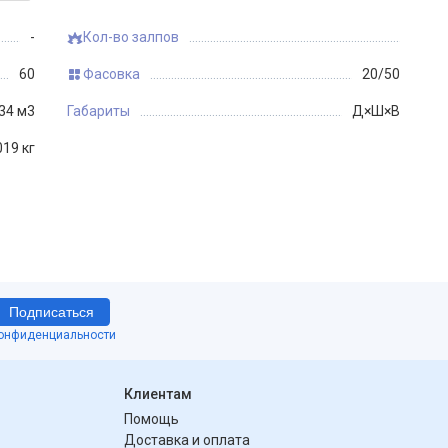
-
Кол-во залпов
60
Фасовка
20/50
34 м3
Габариты
Д×Ш×В
019 кг
Подписаться
конфиденциальности
Клиентам
Помощь
Доставка и оплата