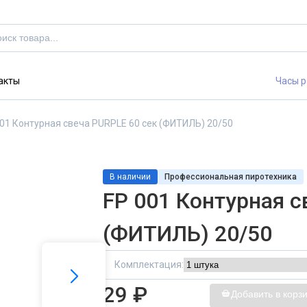
акты
Часы р
001 Контурная свеча PURPLE 60 сек (ФИТИЛЬ) 20/50
В наличии
Профессиональная пиротехника
FP 001 Контурная с
(ФИТИЛЬ) 20/50
Комплектация:
29 ₽
Добавить в корз