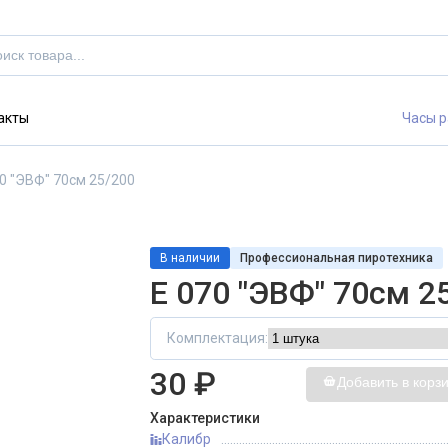
акты
Часы р
70 "ЭВФ" 70см 25/200
В наличии
Профессиональная пиротехника
E 070 "ЭВФ" 70см 2
Комплектация:
30 ₽
Добавить в корз
Характеристики
Калибр