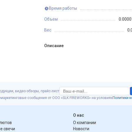
Время работы
Объем
0.0000
Вес
0.
Описание
одукции, видео обзоры, прайс-лист
 маркетинговые сообщения от ООО «SLK FIREWORKS» на условиях
Политики 
я
О нас
алютов
О компании
е свечи
Новости