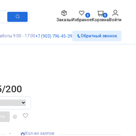
0
0
Заказы
Избраное
Корзина
Войти
аботы 9:00 - 17:00
Обратный звонок
+7 (903) 796-45-39
5/200
ину
?
-
Кол-во залпов