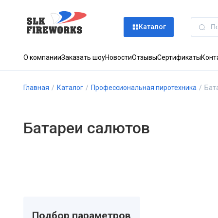
Каталог
О компании
Заказать шоу
Новости
Отзывы
Сертификаты
Конт
Главная
/
Каталог
/
Профессиональная пиротехника
/
Бат
Батареи салютов
Подбор параметров