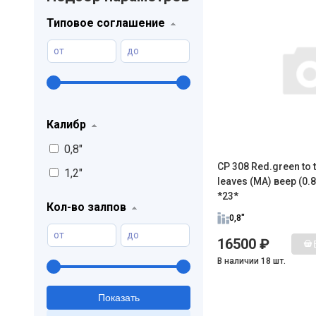
Типовое соглашение
от
до
Калибр
0,8"
CР 308 Red.green to t
1,2"
leaves (MA) веер (0.8
*23*
Кол-во залпов
0,8"
от
до
16500 ₽
В наличии 18 шт.