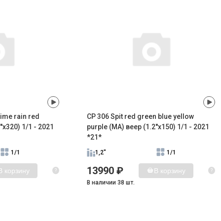
ime rain red
CP 306 Spit red green blue yellow
''x320) 1/1 - 2021
purple (MA) веер (1.2''x150) 1/1 - 2021
*21*
1/1
1,2"
1/1
13990 ₽
В корзину
В корзину
?
?
В наличии 38 шт.