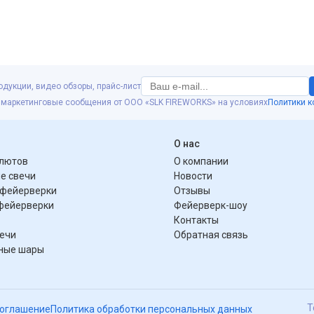
одукции, видео обзоры, прайс-лист
 маркетинговые сообщения от ООО «SLK FIREWORKS» на условиях
Политики 
я
О нас
алютов
О компании
е свечи
Новости
фейерверки
Отзывы
фейерверки
Фейерверк-шоу
Контакты
вечи
Обратная связь
ные шары
Т
соглашение
Политика обработки персональных данных