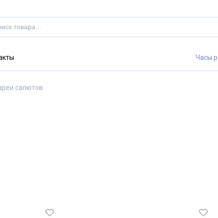
акты
Часы р
ареи салютов