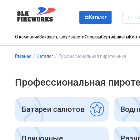
Каталог
О компании
Заказать шоу
Новости
Отзывы
Сертификаты
Конт
Главная
/
Каталог
/
Профессиональная пиротехника
Профессиональная пирот
Батареи салютов
Водн
Одиночные
Разн