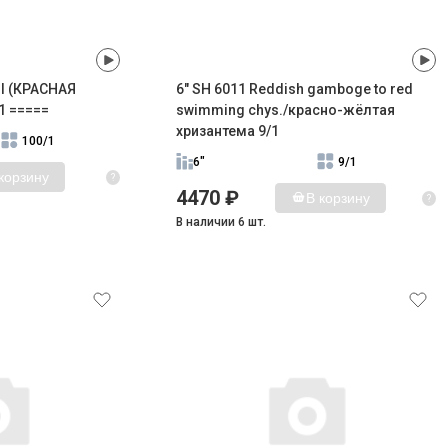
rl (КРАСНАЯ
6" SH 6011 Reddish gamboge to red
1 =====
swimming chys./красно-жёлтая
хризантема 9/1
100/1
6"
9/1
корзину
?
4470 ₽
В корзину
?
В наличии 6 шт.