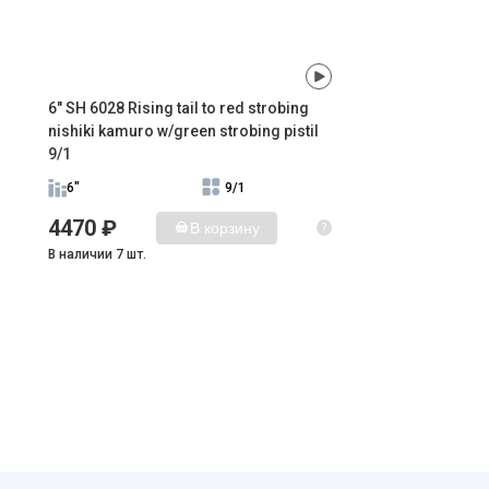
6" SH 6028 Rising tail to red strobing
nishiki kamuro w/green strobing pistil
9/1
6"
9/1
4470 ₽
В корзину
?
В наличии 7 шт.