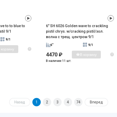
e to to blue to
6" SH 6026 Golden wave to crackling
til 9/1
pistil chrys. w/cracking pistil/зол.
волна с трещ. центром 9/1
9/1
6"
9/1
 корзину
?
4470 ₽
В корзину
?
В наличии 11 шт.
Назад
1
2
3
4
74
Вперед