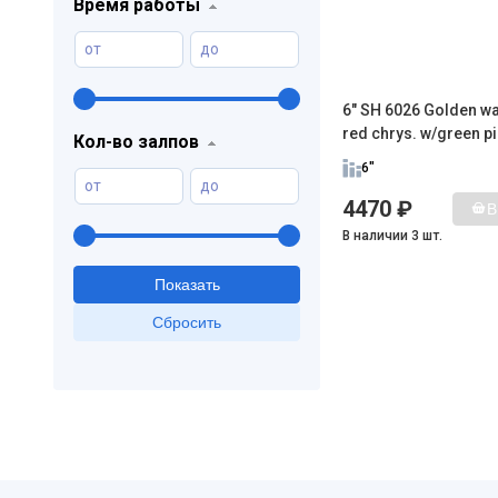
Время работы
от
до
6" SH 6026 Golden wav
red chrys. w/green pis
Кол-во залпов
6"
от
до
4470 ₽
В
В наличии 3 шт.