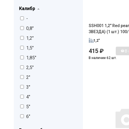
Калибр
-
SSH001 1,2" Red pea
0,8"
ЗВЕЗДА) (1 шт.) 100/
1,2"
1,2"
1,5"
415 ₽
В 
1,85"
В наличии 62 шт.
2,5"
2"
3"
4"
5"
6"