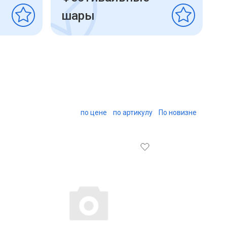
шары
по цене
по артикулу
По новизне