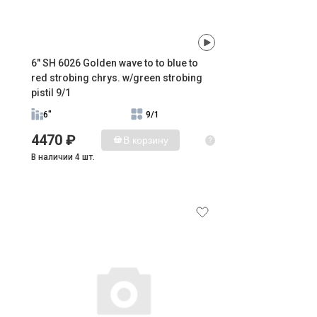
6" SH 6026 Golden wave to to blue to
red strobing chrys. w/green strobing
pistil 9/1
6"
9/1
4470 ₽
В корзину
?
В наличии 4 шт.