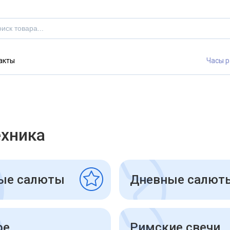
акты
Часы р
ехника
ые салюты
Дневные салют
ое
Римские свечи