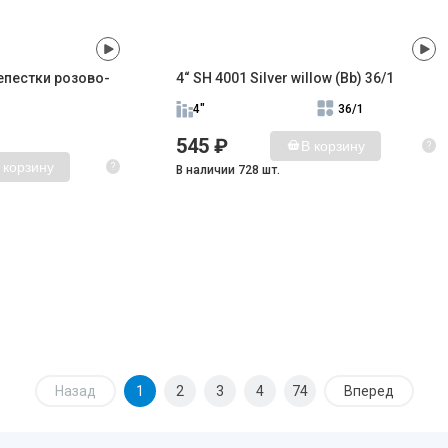
епестки розово-
4“ SH 4001 Silver willow (Bb) 36/1
4"
36/1
545 ₽
В корзину
?
 корзину
?
В наличии 728 шт.
Назад
1
2
3
4
74
Вперед