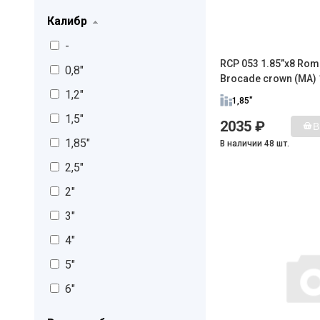
Калибр
-
RCP 053 1.85”x8 Rom
0,8"
Brocade crown (MA) 
1,2"
1,85"
1,5"
2035 ₽
В
1,85"
В наличии 48 шт.
2,5"
2"
3"
4"
5"
6"