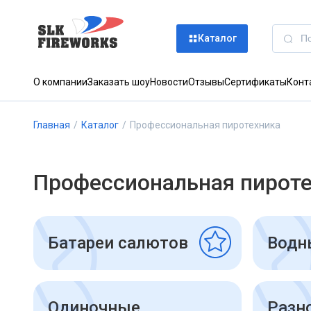
Каталог
О компании
Заказать шоу
Новости
Отзывы
Сертификаты
Конт
Главная
/
Каталог
/
Профессиональная пиротехника
Профессиональная пирот
Батареи салютов
Водн
Одиночные
Разн