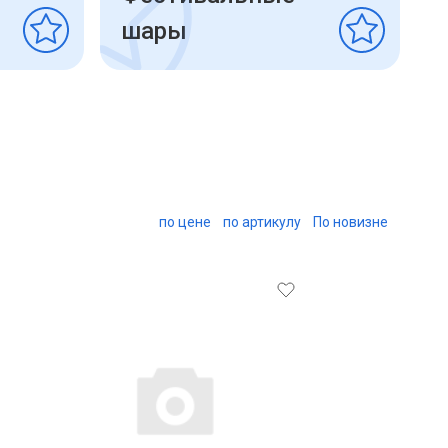
шары
по цене
по артикулу
По новизне