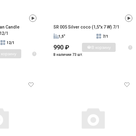
an Candle
SR 005 Silver coco (1,5"x 7 W) 7/1
12/1
1,5"
7/1
12/1
990 ₽
В корзину
?
 корзину
?
В наличии 73 шт.