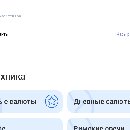
акты
Часы р
ехника
ые салюты
Дневные салют
ое
Римские свечи