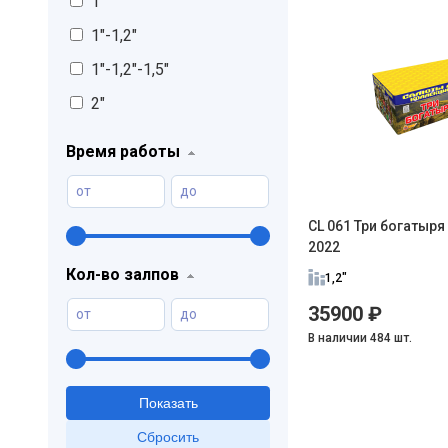
1"
1"-1,2"
1"-1,2"-1,5"
2"
Время работы
от
до
CL 061 Три богатыря 
2022
Кол-во залпов
1,2"
35900 ₽
от
до
В наличии 484 шт.