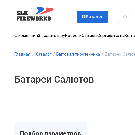
Каталог
О компании
Заказать шоу
Новости
Отзывы
Сертификаты
Конт
Главная
/
Каталог
/
Бытовая пиротехника
/
Батареи Салю
Батареи Салютов
Подбор параметров