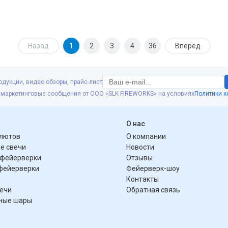
Назад
1
2
3
4
36
Вперед
одукции, видео обзоры, прайс-лист
 маркетинговые сообщения от ООО «SLK FIREWORKS» на условиях
Политики 
я
О нас
алютов
О компании
е свечи
Новости
фейерверки
Отзывы
фейерверки
Фейерверк-шоу
Контакты
вечи
Обратная связь
ные шары