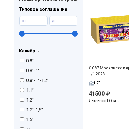
Типовое соглашение
от
до
Калибр
0,8"
С 087 Московское вр
0,8"-1"
1/1 2023
0,8"-1"-1,2"
1,2"
1,1"
41500 ₽
1,2"
В наличии 199 шт.
1,2"-1,5"
1,5"