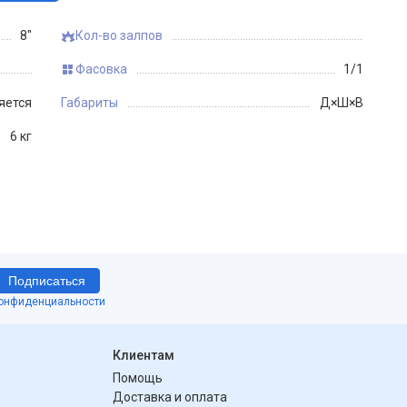
8"
Кол-во залпов
Фасовка
1/1
яется
Габариты
Д×Ш×В
6 кг
Подписаться
конфиденциальности
Клиентам
Помощь
Доставка и оплата