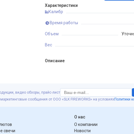
Характеристики
Калибр
Время работы
Объем
Уточн
Вес
Описание
одукции, видео обзоры, прайс-лист
 маркетинговые сообщения от ООО «SLK FIREWORKS» на условиях
Политики 
я
О нас
алютов
О компании
е свечи
Новости