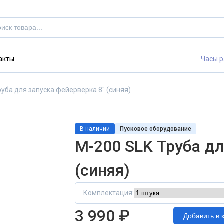
акты
Часы р
руба для запуска фейерверка 8" (синяя)
В наличии
Пусковое оборудование
М-200 SLK Труба дл
(синяя)
Комплектация:
3 990 ₽
Добавить в 