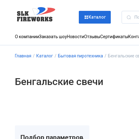
Каталог
О компании
Заказать шоу
Новости
Отзывы
Сертификаты
Конт
Главная
/
Каталог
/
Бытовая пиротехника
/
Бенгальские с
Бенгальские свечи
Подбор параметров