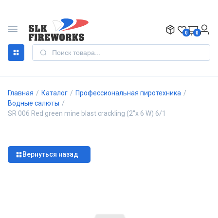
0
0
Главная
/
Каталог
/
Профессиональная пиротехника
/
Водные салюты
/
SR 006 Red green mine blast crackling (2"х 6 W) 6/1
Вернуться назад