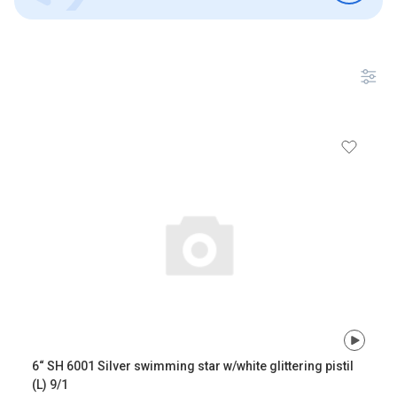
6“ SH 6001 Silver swimming star w/white glittering pistil
(L) 9/1