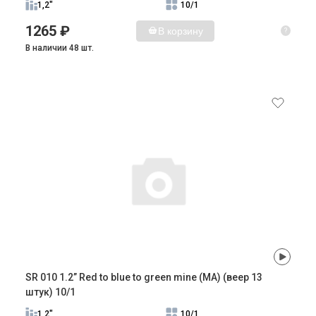
1,2"
10/1
1265 ₽
В корзину
?
В наличии 48 шт.
SR 010 1.2” Red to blue to green mine (MA) (веер 13
штук) 10/1
1,2"
10/1