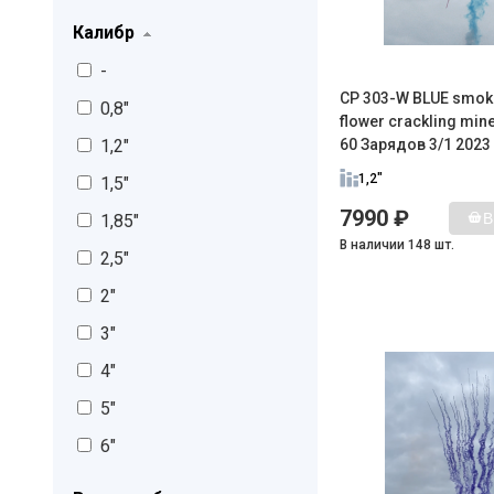
Калибр
-
CP 303-W BLUE smoke 
0,8"
flower crackling mine 
1,2"
60 Зарядов 3/1 2023
1,2"
1,5"
7990 ₽
В
1,85"
В наличии 148 шт.
2,5"
2"
3"
4"
5"
6"