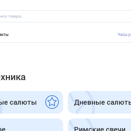
акты
Часы р
ехника
ые салюты
Дневные салют
ое
Римские свечи