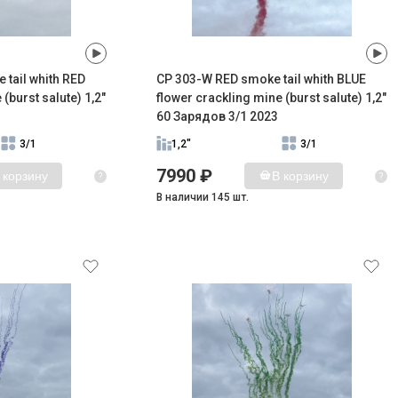
tail whith RED
CP 303-W RED smoke tail whith BLUE
(burst salute) 1,2"
flower crackling mine (burst salute) 1,2"
60 Зарядов 3/1 2023
3/1
1,2"
3/1
7990 ₽
 корзину
В корзину
?
?
В наличии 145 шт.