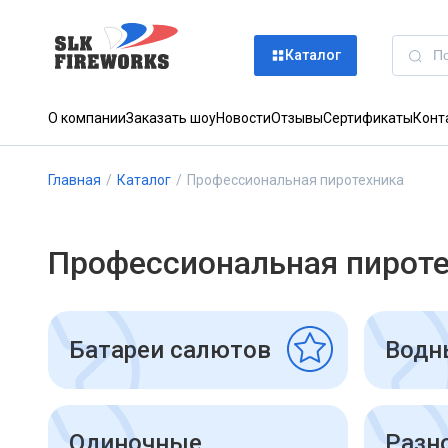
Каталог
О компании
Заказать шоу
Новости
Отзывы
Сертификаты
Конт
Главная
/
Каталог
/
Профессиональная пиротехника
Профессиональная пирот
Батареи салютов
Водн
Одиночные
Разн