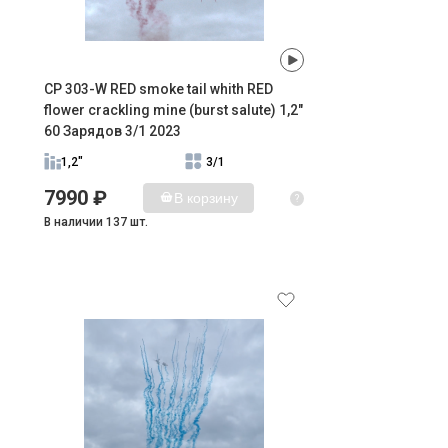
CP 303-W RED smoke tail whith RED
flower crackling mine (burst salute) 1,2"
60 Зарядов 3/1 2023
1,2"
3/1
7990 ₽
В корзину
?
В наличии 137 шт.