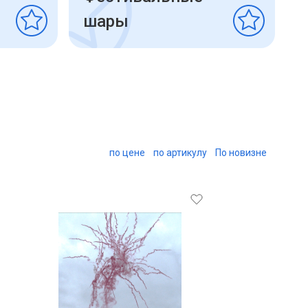
шары
по цене
по артикулу
По новизне