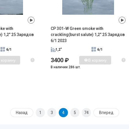
ke with
CP 301-W Green smoke with
e) 1,2" 25 Зарядов
crackling(burst salute) 1,2" 25 Зарядов
6/1 2023
6/1
1,2"
6/1
3400 ₽
 корзину
В корзину
?
?
В наличии 286 шт.
Назад
1
3
4
5
74
Вперед