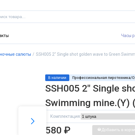
акты
Часы р
ночные салюты
/
SSH005 2" Single shot golden wave to Green Swimmi
В наличии
Профессиональная пиротехника/
SSH005 2" Single sh
Swimming mine.(Y) (
Комплектация:
580 ₽
Добавить в корз