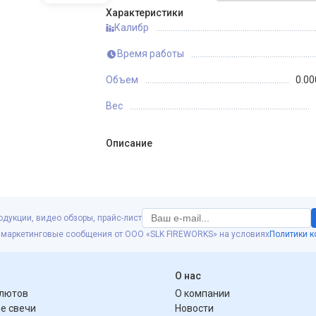
Характеристики
Калибр
Время работы
Объем
0.00
Вес
Описание
одукции, видео обзоры, прайс-лист
 маркетинговые сообщения от ООО «SLK FIREWORKS» на условиях
Политики 
я
О нас
алютов
О компании
е свечи
Новости