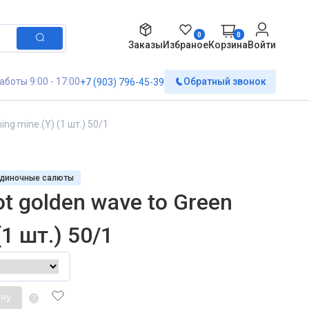
0
0
Заказы
Избраное
Корзина
Войти
аботы 9:00 - 17:00
Обратный звонок
+7 (903) 796-45-39
ng mine.(Y) (1 шт.) 50/1
Одиночные салюты
ot golden wave to Green
1 шт.) 50/1
ину
?