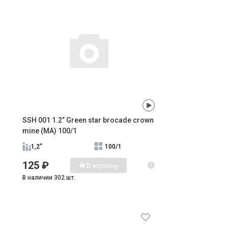
SSH 001 1.2” Green star brocade crown
mine (MA) 100/1
1,2"
100/1
125 ₽
В корзину
?
В наличии 302 шт.