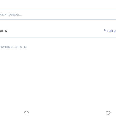
акты
Часы р
ночные салюты