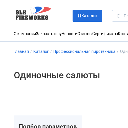
Каталог
О компании
Заказать шоу
Новости
Отзывы
Сертификаты
Конт
Главная
/
Каталог
/
Профессиональная пиротехника
/
Оди
Одиночные салюты
Подбор параметров