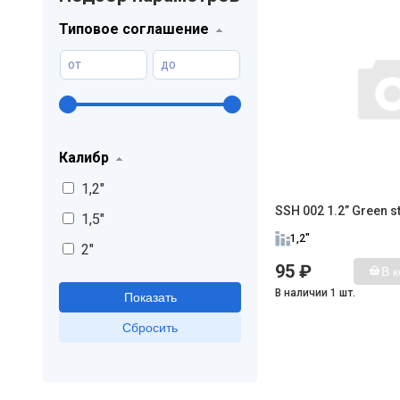
Типовое соглашение
от
до
Калибр
1,2"
SSH 002 1.2” Green st
1,5"
1,2"
2"
95 ₽
В 
В наличии 1 шт.