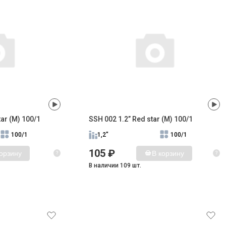
ar (M) 100/1
SSH 002 1.2” Red star (M) 100/1
100/1
1,2"
100/1
105 ₽
корзину
В корзину
?
?
В наличии 109 шт.