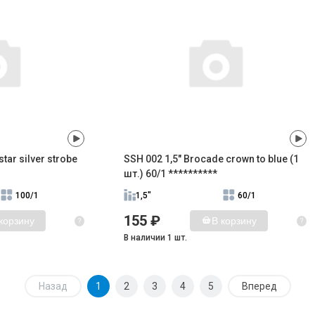
tar silver strobe
SSH 002 1,5" Brocade crown to blue (1
шт.) 60/1 **********
100/1
1,5"
60/1
155 ₽
корзину
В корзину
?
?
В наличии 1 шт.
Назад
1
2
3
4
5
Вперед