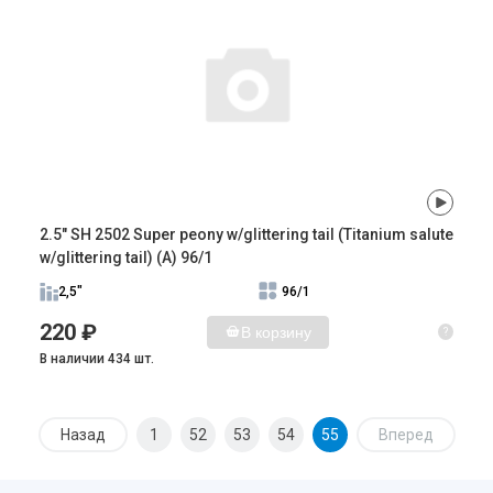
2.5" SH 2502 Super peony w/glittering tail (Titanium salute
w/glittering tail) (A) 96/1
2,5"
96/1
220 ₽
В корзину
?
В наличии 434 шт.
Назад
1
52
53
54
55
Вперед